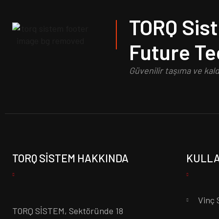
TORQ Sis
Future T
Güvenilir taşıma ve kal
TORQ SISTEM HAKKINDA
KULLA
Vinç 
TORQ SİSTEM, Sektöründe 18