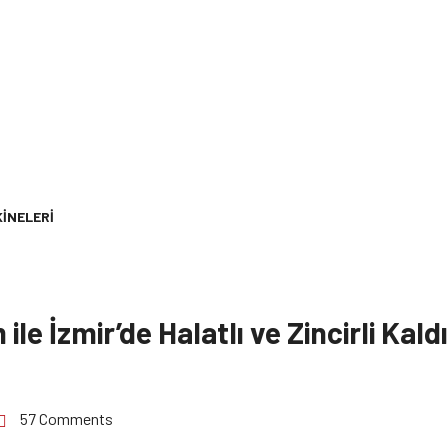
INELERI
ile İzmir’de Halatlı ve Zincirli Kal
57 Comments