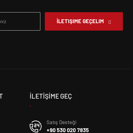
İLETIŞIME GEÇELIM
T
İLETIŞIME GEÇ
Satış Desteği
+90 530 020 7835