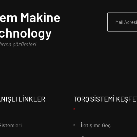
tem Makine
echnology
dırma çözümleri
NIŞLI LINKLER
TORQ SISTEMI KEŞFE
Sistemleri
İletişime Geç