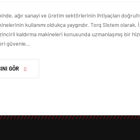
binde, ağır sanayi ve üretim sektörlerinin ihtiyaçları doğrult
kinelerinin kullanımı oldukça yaygındır. Torq Sistem olarak, İ
 zincirli kaldırma makineleri konusunda uzmanlaşmış bir hizm
leri güvenle…
INI GÖR