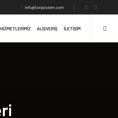
info@torqsistem.com
HIZMETLERIMIZ
ALIŞVERIŞ
İLETIŞIM
ri