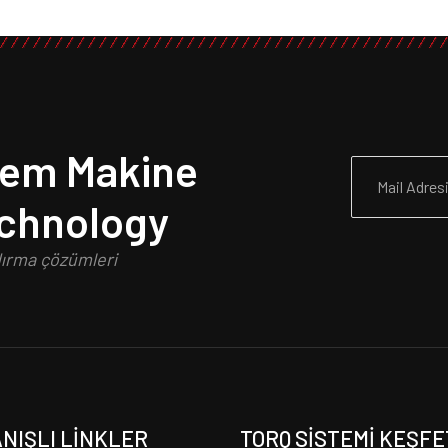
tem Makine
echnology
dırma çözümleri
NIŞLI LINKLER
TORQ SISTEMI KEŞFE